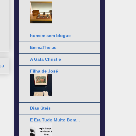
homem sem blogue
EmmaTheias
A Gata Christie
ga
Filha de José
Dias úteis
E Era Tudo Muito Bom...